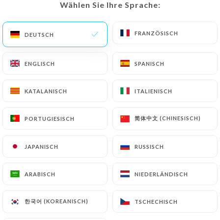
Wählen Sie Ihre Sprache:
Wählen Sie Ihre Sprache:
DE
MENÜ
FRANZÖSISCH
FRANZÖSISCH
DEUTSCH
DEUTSCH
ENGLISCH
ENGLISCH
SPANISCH
SPANISCH
/
START
KONTAKT
KATALANISCH
KATALANISCH
ITALIENISCH
ITALIENISCH
Kontakt
简体中文 (CHINESISCH)
简体中文 (CHINESISCH)
PORTUGIESISCH
PORTUGIESISCH
JAPANISCH
JAPANISCH
RUSSISCH
RUSSISCH
ARABISCH
ARABISCH
NIEDERLÄNDISCH
NIEDERLÄNDISCH
L'Empreinte
한국어 (KOREANISCH)
한국어 (KOREANISCH)
TSCHECHISCH
TSCHECHISCH