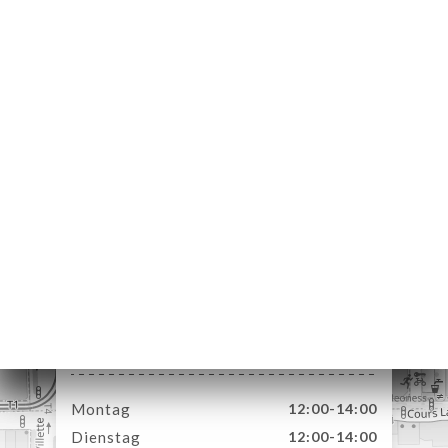
ART
VIEREN
ERIE
RTUNG
NÜ
SSE
TAKT
73 Rue Bellecombe
69006 Lyon France
Montag
12:00-14:00
Dienstag
12:00-14:00