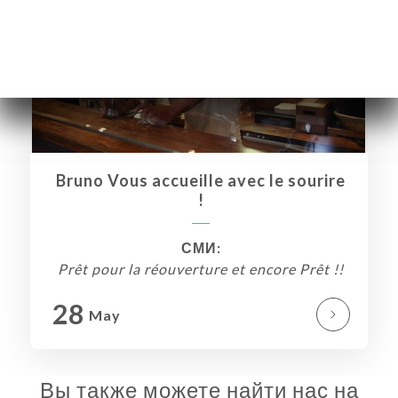
Bruno Vous accueille avec le sourire
!
СМИ:
Prêt pour la réouverture et encore Prêt !!
28
Я
May
ЦА
ИРОВАТЬ
Вы также можете найти нас на
ЕРЕЯ