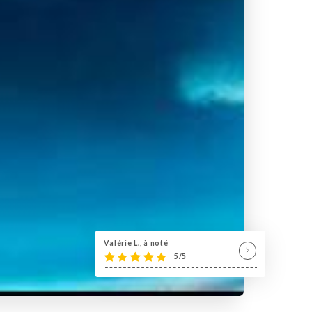
Valérie L., à noté
5/5