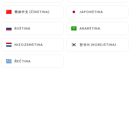
简体中文 (ČÍNŠTINA)
简体中文 (ČÍNŠTINA)
JAPONŠTINA
JAPONŠTINA
RUŠTINA
RUŠTINA
ARABŠTINA
ARABŠTINA
한국어 (KOREJŠTINA)
한국어 (KOREJŠTINA)
NIZOZEMŠTINA
NIZOZEMŠTINA
ŘEČTINA
ŘEČTINA